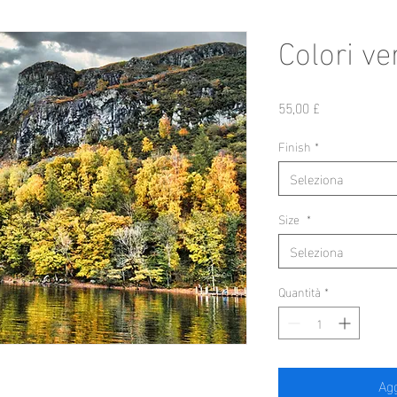
Colori ve
Prezzo
55,00 £
Finish
*
Seleziona
Size
*
Seleziona
Quantità
*
Agg