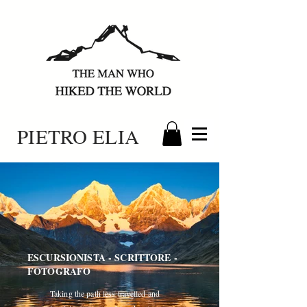
PIETRO ELIA
ESCURSIONISTA - SCRITTORE -
FOTOGRAFO
Taking the path less travelled and