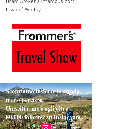
Bram Stoker's infamous port
town of Whitby.
Scopriamo insieme la strada
meno percorsa
Unisciti a me e agli oltre
80.000 follower su Instagram